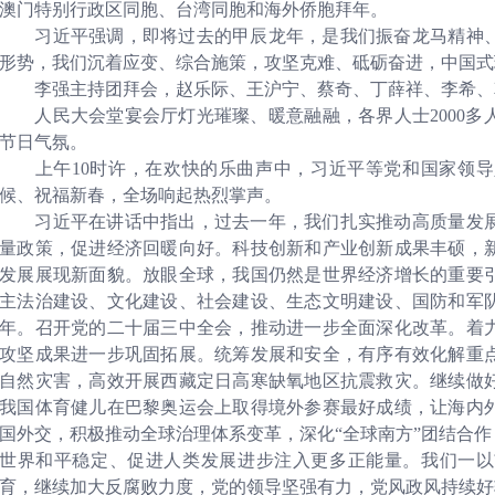
澳门特别行政区同胞、台湾同胞和海外侨胞拜年。
习近平强调，即将过去的甲辰龙年，是我们振奋龙马精神、
形势，我们沉着应变、综合施策，攻坚克难、砥砺奋进，中国式
李强主持团拜会，赵乐际、王沪宁、蔡奇、丁薛祥、李希、
人民大会堂宴会厅灯光璀璨、暖意融融，各界人士2000多
节日气氛。
上午10时许，在欢快的乐曲声中，习近平等党和国家领导
候、祝福新春，全场响起热烈掌声。
习近平在讲话中指出，过去一年，我们扎实推动高质量发展
量政策，促进经济回暖向好。科技创新和产业创新成果丰硕，
发展展现新面貌。放眼全球，我国仍然是世界经济增长的重要
主法治建设、文化建设、社会建设、生态文明建设、国防和军队
年。召开党的二十届三中全会，推动进一步全面深化改革。着
攻坚成果进一步巩固拓展。统筹发展和安全，有序有效化解重
自然灾害，高效开展西藏定日高寒缺氧地区抗震救灾。继续做好
我国体育健儿在巴黎奥运会上取得境外参赛最好成绩，让海内
国外交，积极推动全球治理体系变革，深化“全球南方”团结合作
世界和平稳定、促进人类发展进步注入更多正能量。我们一以
育，继续加大反腐败力度，党的领导坚强有力，党风政风持续好