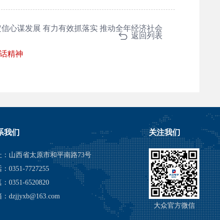
信心谋发展 有力有效抓落实 推动全年经济社会
返回列表
话精神
系我们
关注我们
址：山西省太原市和平南路73号
：0351-7727255
：0351-6520820
：dzjjyxb@163.com
大众官方微信