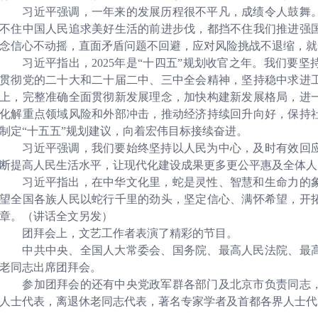
习近平强调，一年来的发展历程很不平凡，成绩令人鼓舞。
不住中国人民追求美好生活的前进步伐，都挡不住我们推进强
念信心不动摇，直面矛盾问题不回避，应对风险挑战不退缩，就
习近平指出，2025年是“十四五”规划收官之年。我们要坚
贯彻党的二十大和二十届二中、三中全会精神，坚持稳中求进
上，完整准确全面贯彻新发展理念，加快构建新发展格局，进
化解重点领域风险和外部冲击，推动经济持续回升向好，保持
制定“十五五”规划建议，向着宏伟目标接续奋进。
习近平强调，我们要始终坚持以人民为中心，及时有效回应
断提高人民生活水平，让现代化建设成果更多更公平惠及全体人
习近平指出，在中华文化里，蛇是灵性、智慧和生命力的象
望全国各族人民以蛇行千里的劲头，坚定信心、满怀希望，开
章。（讲话全文另发）
团拜会上，文艺工作者表演了精彩的节目。
中共中央、全国人大常委会、国务院、最高人民法院、最高
老同志出席团拜会。
参加团拜会的还有中央党政军群各部门及北京市负责同志，
人士代表，离退休老同志代表，著名专家学者及首都各界人士代