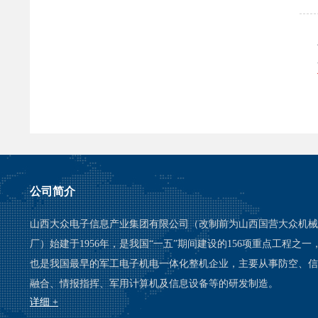
公司简介
山西大众电子信息产业集团有限公司（改制前为山西国营大众机械
厂）始建于1956年，是我国“一五”期间建设的156项重点工程之一
也是我国最早的军工电子机电一体化整机企业，主要从事防空、信
融合、情报指挥、军用计算机及信息设备等的研发制造。
详细 +