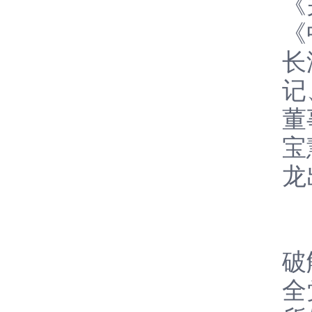
《
《
长
记
董
宝
龙
会
破
全